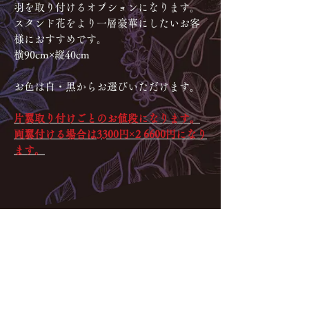
羽を取り付けるオプションになります。
スタンド花をより一層豪華にしたいお客
様におすすめです。
横90cm×縦40cm
お色は白・黒からお選びいただけます。
片翼取り付けごとのお値段になります。
両翼付ける場合は3300円×2 6600円になり
ます。
お問合せ・ご相談はネット(メ
ール・LINE)からのみのご対応
となります。お電話・ご来店で
のご対応はできかねますので予
めご了承くださいませ。
Instagramギャラリー