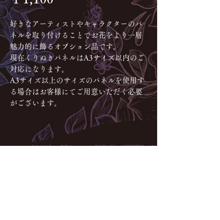
格
好きなアーティストやキャラクターのパ
ネルを取り付けることでお花をより一層
魅力的に飾るオプション品です。
現在くりぬきパネルはA3サイズ以内のご
対応になります。
A3サイズ以上のサイズのパネルを使用す
る場合はお客様にてご用意いただく必要
がございます。
お問合せ・ご相談はネット(メ
ール・LINE)からのみのご対応
となります。お電話・ご来店で
のご対応はできかねますので予
めご了承くださいませ。
Instagramギャラリー