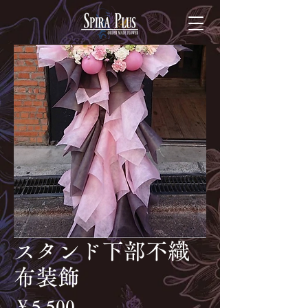
スタンド下部不織
布装飾
価
￥5,500