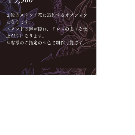
格
１段のスタンド花に追加するオプション
になります。
スタンドの脚が隠れ、ドレスのような仕
上がりになります。
お客様のご指定のお色で制作可能です。
お問合せ・ご相談はネット(メ
ール・LINE)からのみのご対応
となります。お電話・ご来店で
のご対応はできかねますので予
めご了承くださいませ。
Instagramギャラリー
スタンド系：
@spiraplus_gallery
大型制作物：@
spiraplus
SPIRA PLUS