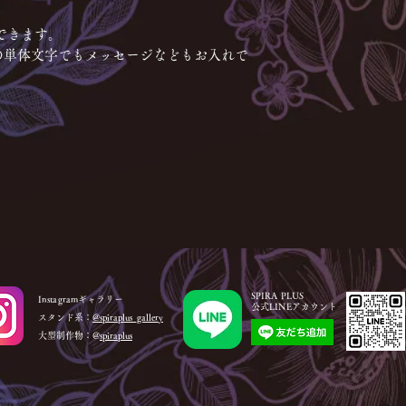
できます。
の単体文字でもメッセージなどもお入れで
SPIRA PLUS
Instagramギャラリー
公式LINEアカウント
スタンド系：
@spiraplus_gallery
大型制作物：@
spiraplus